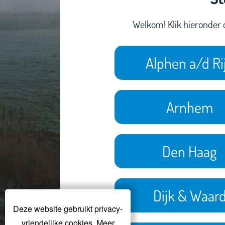
Welkom! Klik hieronder
Alphen a/d Ri
Arnhem
Den Haag
Dijk & Waar
Deze website gebruikt privacy-
vriendelijke cookies. Meer