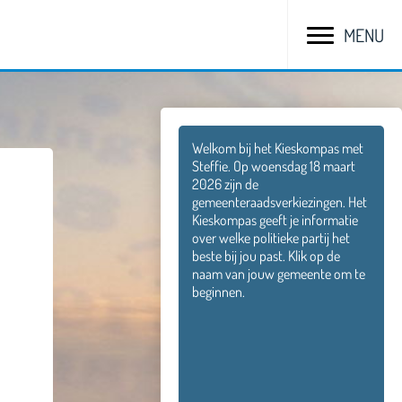
MENU
Welkom bij het Kieskompas met
Steffie. Op woensdag 18 maart
2026 zijn de
gemeenteraadsverkiezingen. Het
Kieskompas geeft je informatie
over welke politieke partij het
beste bij jou past. Klik op de
naam van jouw gemeente om te
beginnen.